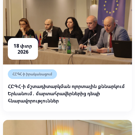
18 փտր
2026
ՀԸԳՀ-ի իրականացում
ՀԸԳՀ-ի մշտադիտարկման ոլորտային քննարկում
Երևանում․ մարտահրավերներից դեպի
հնարավորություններ