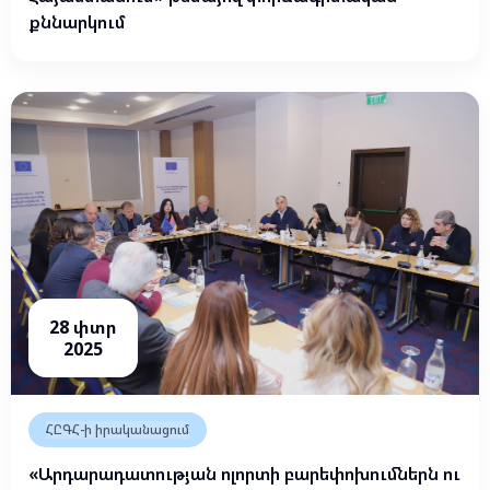
քննարկում
28 փտր
2025
ՀԸԳՀ-ի իրականացում
«Արդարադատության ոլորտի բարեփոխումներն ու