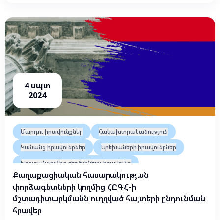
4 սպտ
2024
Մարդու իրավունքներ
Հակախտրականություն
Կանանց իրավունքներ
Երեխաների իրավունքներ
Խոշտանգումից զերծ լինելու իրավունք
Քաղաքացիական հասարակության
Փակ և կիսափակ հաստատություններ
փորձագետների կողմից ՀԸԳՀ-ի
Դատարաններ և իրավապահ մարմիններ
մշտադիտարկմանն ուղղված հայտերի ընդունման
հրավեր
Դատարանների անկախություն