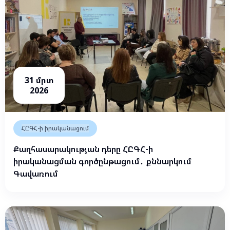
31 մրտ
2026
ՀԸԳՀ-ի իրականացում
Քաղհասարակության դերը ՀԸԳՀ-ի
իրականացման գործընթացում․ քննարկում
Գավառում