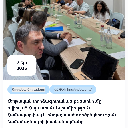
7 հլս
2025
Շրջակա միջավայր
ՀԸԳՀ-ի իրականացում
Հերթական փորձագիտական քննարկումը՝
նվիրված Հայաստան-Եվրամիություն
Համապարփակ և ընդլայնված գործընկերության
համաձայնագրի իրականացմանը