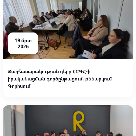
19 մրտ
2026
Քաղհասարակության դերը ՀԸԳՀ-ի
իրականացման գործընթացում. քննարկում
Գորիսում