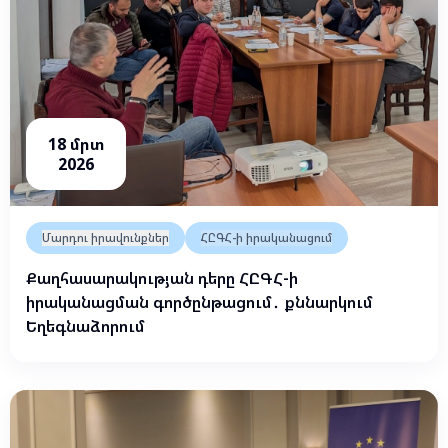
18 մրտ
2026
Մարդու իրավունքներ
ՀԸԳՀ-ի իրականացում
Քաղհասարակության դերը ՀԸԳՀ-ի
իրականացման գործընթացում․ քննարկում
Եղեգնաձորում