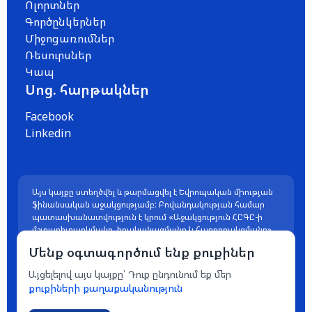
Ոլորտներ
Գործընկերներ
Միջոցառումներ
Ռեսուրսներ
Կապ
Սոց. հարթակներ
Facebook
Linkedin
Այս կայքը ստեղծվել և թարմացվել է Եվրոպական միության
ֆինանսական աջակցությամբ: Բովանդակության համար
պատասխանատվություն է կրում «Աջակցություն ՀԸԳԸ-ի
մշտադիտարկմանը, իրականացմանը և հաղորդակցմանը»
ծրագիրը, և պարտադիր չէ, որ այն արտահայտի
Մենք օգտագործում ենք քուքիներ
Եվրոպական միության տեսակետները:
Այցելելով այս կայքը՝ Դուք ընդունում եք մեր
քուքիների քաղաքականություն
© 2026 GOPA Partners in Action for Change and
Engagement S.A.