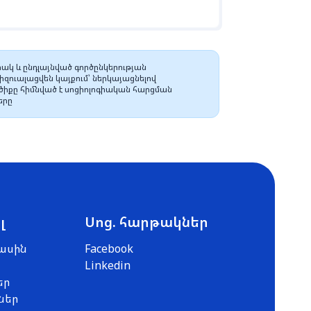
ակ և ընդլայնված գործընկերության
զուալացվեն կայքում՝ ներկայացնելով
իքը հիմնված է սոցիոլոգիական հարցման
երը
լ
Սոց. հարթակներ
ասին
Facebook
Linkedin
եր
ներ