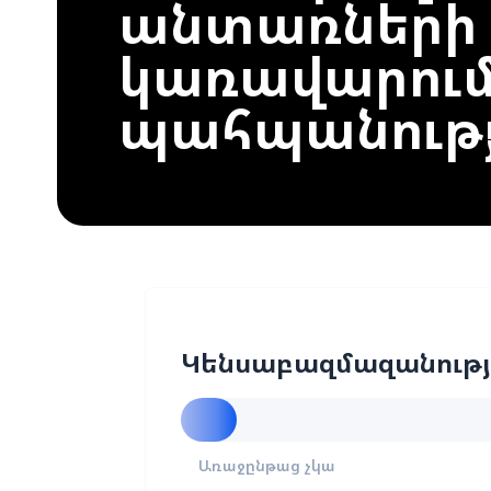
անտառների
կառավարում
պահպանությ
Կենսաբազմազանությ
Առաջընթաց չկա