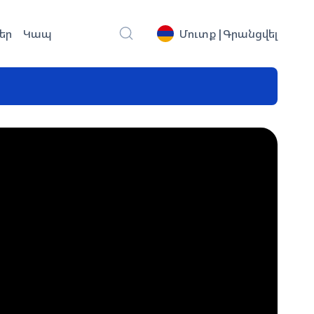
եր
Կապ
Մուտք
|
Գրանցվել