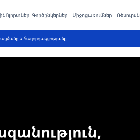
ին
Ոլորտներ
Գործընկերներ
Միջոցառումներ
Ռեսուրսն
նացմանը և հաղորդակցությանը
զանություն,