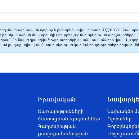
նց մասնագիտական ոլորտը և քվեարկել տվյալ ոլորտում ՀՀ-ԵՄ Համապարփ
 իրականացման մակարդակի վերաբերյալ։ Քվեարկության արդյունքները կվի
րում՝ հիմնված գրանցված օգտատերերի գնահատականների վրա։ Այս գործ
ցված քաղաքացիական հասարակության կազմակերպությունների ընկալումն
Իրավական
Նավարկե
Ծառայությունների
Նախագծի մ
մատուցման պայմաններ
Ոլորտներ
Գաղտնիության
Գործընկերն
քաղաքականություն
Միջոցառում