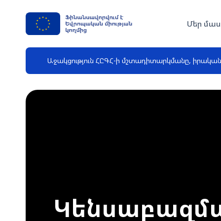
Մեր մաս
Աջակցություն ՀԸԳՀ-ի մշտադիտարկմանը, իրակա
Կենսաբազմա