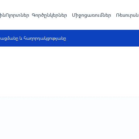
ին
Ոլորտներ
Գործընկերներ
Միջոցառումներ
Ռեսուրսն
նացմանը և հաղորդակցությանը