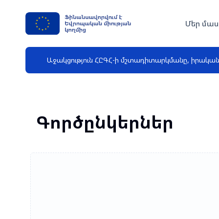
Մեր մաս
Աջակցություն ՀԸԳՀ-ի մշտադիտարկմանը, իրակա
Գործընկերներ