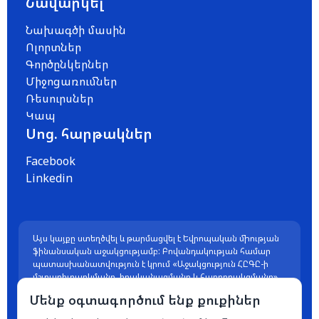
Նավարկել
Նախագծի մասին
Ոլորտներ
Գործընկերներ
Միջոցառումներ
Ռեսուրսներ
Կապ
Սոց. հարթակներ
Facebook
Linkedin
Այս կայքը ստեղծվել և թարմացվել է Եվրոպական միության
ֆինանսական աջակցությամբ: Բովանդակության համար
պատասխանատվություն է կրում «Աջակցություն ՀԸԳԸ-ի
մշտադիտարկմանը, իրականացմանը և հաղորդակցմանը»
ծրագիրը, և պարտադիր չէ, որ այն արտահայտի
Մենք օգտագործում ենք քուքիներ
Եվրոպական միության տեսակետները: