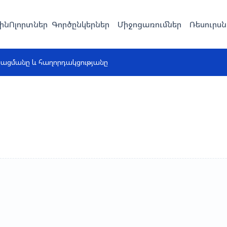
ին
Ոլորտներ
Գործընկերներ
Միջոցառումներ
Ռեսուրսն
նացմանը և հաղորդակցությանը