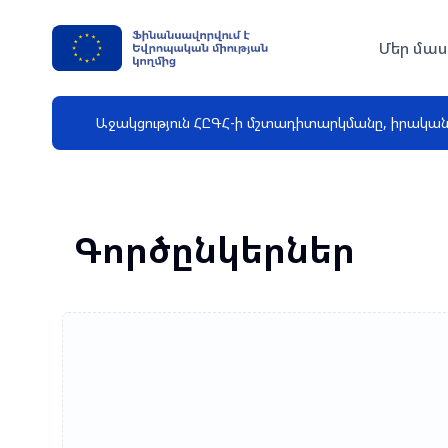
Մեր մաս
Աջակցություն ՀԸԳՀ-ի մշտադիտարկմանը, իրակա
Գործընկերներ